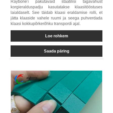
Raybone'i pakutavaid staatilisi tagavahust
korgieralduspadju kasutatakse klaasitööstuses
laialdaselt. See täidab klaasi eraldamise rolli, et
jätta klaaside vahele ruumi ja seega puhverdada
klaasi kokkupõrkerõhku transpordi ajal.
Loe rohkem
Saada päring