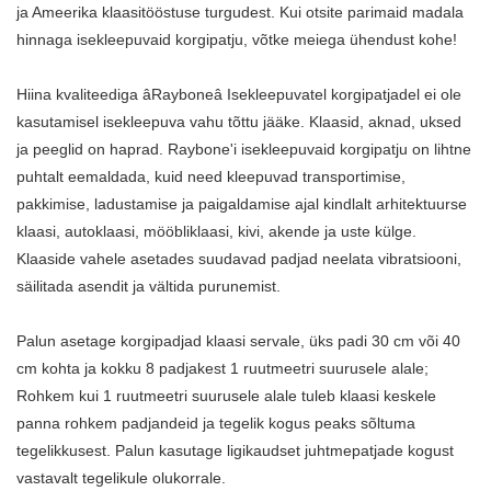
ja Ameerika klaasitööstuse turgudest. Kui otsite parimaid madala
hinnaga isekleepuvaid korgipatju, võtke meiega ühendust kohe!
Hiina kvaliteediga âRayboneâ Isekleepuvatel korgipatjadel ei ole
kasutamisel isekleepuva vahu tõttu jääke. Klaasid, aknad, uksed
ja peeglid on haprad. Raybone'i isekleepuvaid korgipatju on lihtne
puhtalt eemaldada, kuid need kleepuvad transportimise,
pakkimise, ladustamise ja paigaldamise ajal kindlalt arhitektuurse
klaasi, autoklaasi, mööbliklaasi, kivi, akende ja uste külge.
Klaaside vahele asetades suudavad padjad neelata vibratsiooni,
säilitada asendit ja vältida purunemist.
Palun asetage korgipadjad klaasi servale, üks padi 30 cm või 40
cm kohta ja kokku 8 padjakest 1 ruutmeetri suurusele alale;
Rohkem kui 1 ruutmeetri suurusele alale tuleb klaasi keskele
panna rohkem padjandeid ja tegelik kogus peaks sõltuma
tegelikkusest. Palun kasutage ligikaudset juhtmepatjade kogust
vastavalt tegelikule olukorrale.