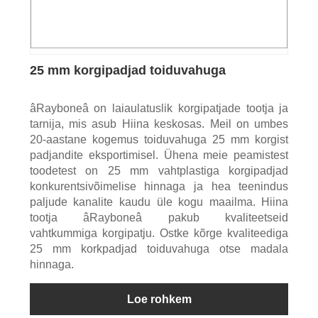
25 mm korgipadjad toiduvahuga
âRayboneâ on laiaulatuslik korgipatjade tootja ja
tarnija, mis asub Hiina keskosas. Meil on umbes
20-aastane kogemus toiduvahuga 25 mm korgist
padjandite eksportimisel. Ühena meie peamistest
toodetest on 25 mm vahtplastiga korgipadjad
konkurentsivõimelise hinnaga ja hea teenindus
paljude kanalite kaudu üle kogu maailma. Hiina
tootja âRayboneâ pakub kvaliteetseid
vahtkummiga korgipatju. Ostke kõrge kvaliteediga
25 mm korkpadjad toiduvahuga otse madala
hinnaga.
Loe rohkem