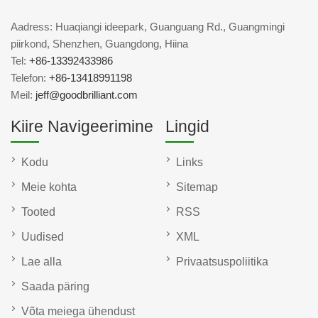
Aadress: Huaqiangi ideepark, Guanguang Rd., Guangmingi
piirkond, Shenzhen, Guangdong, Hiina
Tel:
+86-13392433986
Telefon:
+86-13418991198
Meil:
jeff@goodbrilliant.com
Kiire Navigeerimine
Lingid
Kodu
Links
Meie kohta
Sitemap
Tooted
RSS
Uudised
XML
Lae alla
Privaatsuspoliitika
Saada päring
Võta meiega ühendust