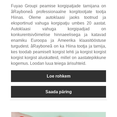
Fuyao Groupi peamise korgipatjade tarnijana on
âRayboneâ professionaalne korgitootjate tootja
Hiinas. Oleme autoklaasi jaoks tootnud ja
eksportinud vahuga korgipatju umbes 20 aastat.
Autoklaasi vahuga korgipadjad on
konkurentsivõimelise hinnaeelisega ja katavad
enamiku Euroopa ja Ameerika klaasitööstuse
turgudest. âRayboneâ on ka Hiina tootja ja tarnija,
kes toodab peamiselt korgist lehti ja korgist korgist
korgist korgist aluskatteid, millel on aastatepikkune
kogemus. Loodan luua teiega ärisuhteid.
Loe rohkem
Saada päring