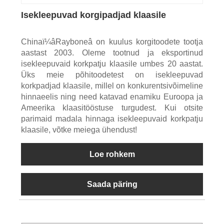
Isekleepuvad korgipadjad klaasile
Chinaï¼âRayboneâ on kuulus korgitoodete tootja
aastast 2003. Oleme tootnud ja eksportinud
isekleepuvaid korkpatju klaasile umbes 20 aastat.
Üks meie põhitoodetest on isekleepuvad
korkpadjad klaasile, millel on konkurentsivõimeline
hinnaeelis ning need katavad enamiku Euroopa ja
Ameerika klaasitööstuse turgudest. Kui otsite
parimaid madala hinnaga isekleepuvaid korkpatju
klaasile, võtke meiega ühendust!
Loe rohkem
Saada päring