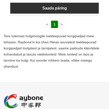
Saada päring
<
1
>
Tere tulemast hulgimüügile Isekleepuvad korgipadjad meie
tehases, Raybone'is kui ühes Hiinas asuvatest Isekleepuvad
korgipadjad tootjatest ja tarnijatest, saame pakkuda klientidele
kohandatud ja tasuta näidistooteid. Meie tooteid on laos ja
tarnime ka hulgi. Kui soovite rohkem teada, võtke meiega
ühendust.