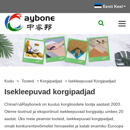
Eesti Keel
Kodu
>
Tooted
>
Korgipadjad
>
Isekleepuvad Korgipadjad
Isekleepuvad korgipadjad
Chinaï¼âRayboneâ on kuulus korgitoodete tootja aastast 2003.
Oleme tootnud ja eksportinud isekleepuvaid korgipatju umbes 20
aastat. Üks meie peamisi tooteid, isekleepuvad korgipadjad,
omab konkurentsivõimelist hinnaeelist ja katab enamiku Euroopa