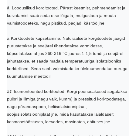
â Looduslikud korgitooted. Pärast keetmist, pehmendamist ja
kuivatamist saab seda otse lõigata, mulgustada ja muuta
valmistoodeteks, nagu pistikud, padjad, käsitöö jne.
â¡Korktoodete küpsetamine. Naturaalsete korgitoodete jäägid
purustatakse ja seejärel tihendatakse vormidesse,
küpsetatakse ahjus 260-316 °C juures 1-1,5 tundi ja seejärel
jahutatakse, et saada madala temperatuuriga isolatsiooniks
korktellised. Seda saab valmistada ka ülekuumendatud auruga
kuumutamise meetodil.
â¢ Tsementeeritud korktooted. Korgi peenosakesed segatakse
pulbri ja liimiga (nagu vaik, kumm) ja pressitud korktoodetega,
nagu põrandaspoon, heliisolatsiooniplaat,
soojusisolatsiooniplaat jne, mida kasutatakse laialdaselt
kosmosetööstuses, laevades, masinates, ehituses jne.