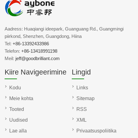
Aadress: Huaqiangi ideepark, Guanguang Rd., Guangmingi
piirkond, Shenzhen, Guangdong, Hiina
Tel:
+86-13392433986
Telefon:
+86-13418991198
Meil:
jeff@goodbrilliant.com
Kiire Navigeerimine
Lingid
Kodu
Links
Meie kohta
Sitemap
Tooted
RSS
Uudised
XML
Lae alla
Privaatsuspoliitika