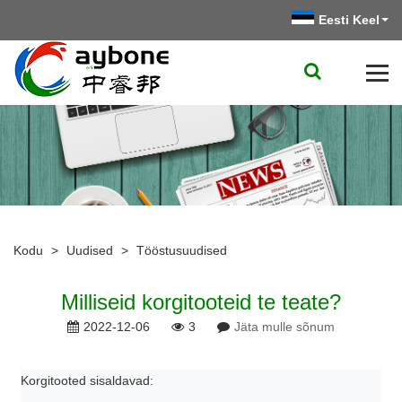
Eesti Keel
Kodu
>
Uudised
>
Tööstusuudised
Milliseid korgitooteid te teate?
2022-12-06
3
Jäta mulle sõnum
Korgitooted sisaldavad: