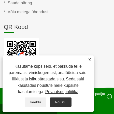
Saada päring
Võta meiega ühendust
QR Kood
X
Kasutame küpsiseid, et pakkuda teile
paremat sirvimiskogemust, analüüsida saidi
liiklust ja isikupärastada sisu. Seda saiti
kasutades nõustute meie küpsiste
kasutamisega.
Privaatsuspoliitika
Autoriõigus © 2022 Raybone Technology Co. Ltd. – korgipadjad,
korgikork, korgirull – kõik õigused kaitstud.
Keeldu
Nõustu
whatsapp
E-post