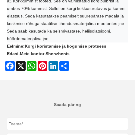
â£ Korkkummist tooted. See on valmistatud korgipulbrist ja
umbes 70% kummist. Sellel on korgi kokkusurutavus ja kummi
elastsus. Seda kasutatakse peamiselt suurepärase madala ja
keskmise rõhuga staatilise tihendusmaterjalina mootorites jne.
Seda saab kasutada ka seismivastase, heliisolatsiooni,
hõõrdematerjalina jne.
Eelmine:
Korgi koristamise ja kogumise protsess
Edasi:
Meie kontor Shenzhenis
Facebook
X
WhatsApp
Pinterest
LinkedIn
Share
Saada päring