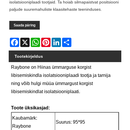
isolatsiooniplaadi tootjaid. Ta hoiab silmapaistvat positsiooni
paljude suuremahuliste klaasitehaste teeninduses.
Saada päring
Facebook
X
WhatsApp
Pinterest
LinkedIn
Share
Tootekirjeldus
Raybone on Hiinas ümmarguse korgist
libisemiskindla isolatsiooniplaadi tootja ja tarnija
ning võib hulgi müüa ümmargust korgist
libisemiskindlat isolatsiooniplaati.
Toote üksikasjad:
Kaubamärk:
Suurus: 95*95
Raybone