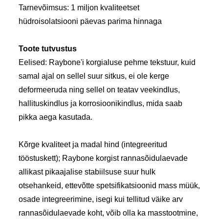
Tarnevõimsus: 1 miljon kvaliteetset
hüdroisolatsiooni päevas parima hinnaga
Toote tutvustus
Eelised: Raybone'i korgialuse pehme tekstuur, kuid
samal ajal on sellel suur sitkus, ei ole kerge
deformeeruda ning sellel on teatav veekindlus,
hallituskindlus ja korrosioonikindlus, mida saab
pikka aega kasutada.
Kõrge kvaliteet ja madal hind (integreeritud
tööstuskett); Raybone korgist rannasõidulaevade
allikast pikaajalise stabiilsuse suur hulk
otsehankeid, ettevõtte spetsifikatsioonid mass müük,
osade integreerimine, isegi kui tellitud väike arv
rannasõidulaevade koht, võib olla ka masstootmine,