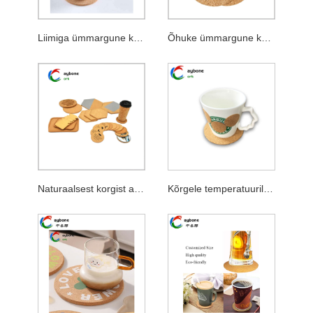
Liimiga ümmargune korgialused
Õhuke ümmargune korgist alast
Naturaalsest korgist aluse tassi jaoks
Kõrgele temperatuurile vastupidav korgialused