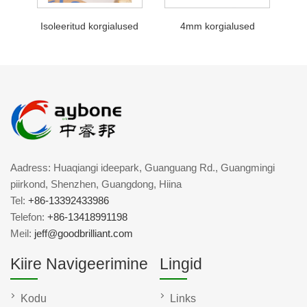
Isoleeritud korgialused
4mm korgialused
Aadress: Huaqiangi ideepark, Guanguang Rd., Guangmingi
piirkond, Shenzhen, Guangdong, Hiina
Tel:
+86-13392433986
Telefon:
+86-13418991198
Meil:
jeff@goodbrilliant.com
Kiire Navigeerimine
Lingid
Kodu
Links