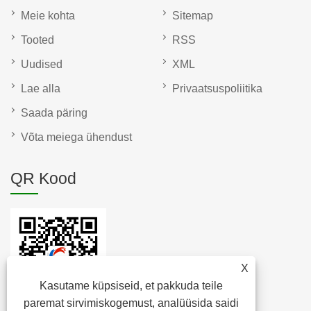
Meie kohta
Sitemap
Tooted
RSS
Uudised
XML
Lae alla
Privaatsuspoliitika
Saada päring
Võta meiega ühendust
QR Kood
X
Kasutame küpsiseid, et pakkuda teile
paremat sirvimiskogemust, analüüsida saidi