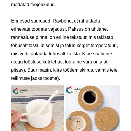
madalad tööjõukulud.
Erinevad suurused, Raybone, et rahuldada
erinevate toodete vajadusi. Paksus on ühtlane,
rannaaluse pinnal on eriline tekstuur, mis takistab
tõhusalt tassi libisemist ja talub kõrget temperatuuri,
mis võib töölauda tõhusalt kaitsta ;Kiire saatmine
(kogu tööstuse keti tehas, tooraine varu on alati
piisav). Suur masin, kiire töötlemiskiirus, valmis teie
tellimuse jaoks tootma).