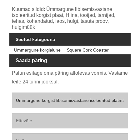
Kuumad sildid: Ümmargune libisemisvastane
isoleeritud korgist plaat, Hiina, tootjad, tarnijad,
tehas, kohandatud, laos, hulgi, tasuta proov,
hulgimüük
Seotud kategooria
Ümmargune korgialune
Square Cork Coaster
Saada päring
Palun esitage oma päring allolevas vormis. Vastame
teile 24 tunni jooksul.