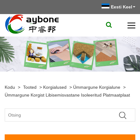
Eesti Keel
Kodu
>
Tooted
>
Korgialused
>
Ümmargune Korgialune
>
Ümmargune Korgist Libisemisvastane Isoleeritud Platmaatplaat