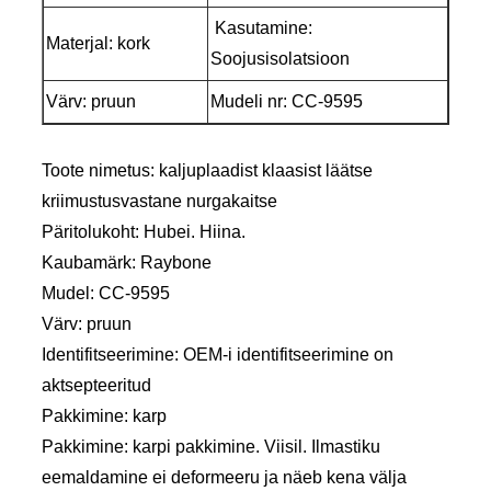
Kasutamine:
Materjal: kork
Soojusisolatsioon
Värv: pruun
Mudeli nr: CC-9595
Toote nimetus: kaljuplaadist klaasist läätse
kriimustusvastane nurgakaitse
Päritolukoht: Hubei. Hiina.
Kaubamärk: Raybone
Mudel: CC-9595
Värv: pruun
Identifitseerimine: OEM-i identifitseerimine on
aktsepteeritud
Pakkimine: karp
Pakkimine: karpi pakkimine. Viisil. Ilmastiku
eemaldamine ei deformeeru ja näeb kena välja