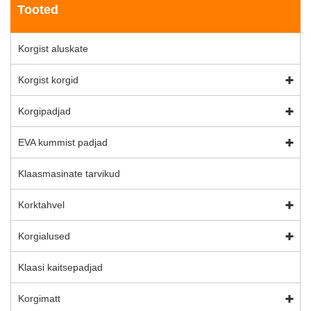
Tooted
Korgist aluskate
Korgist korgid
Korgipadjad
EVA kummist padjad
Klaasmasinate tarvikud
Korktahvel
Korgialused
Klaasi kaitsepadjad
Korgimatt