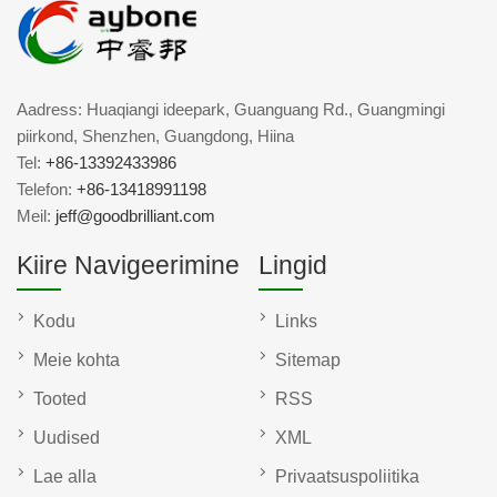
Aadress: Huaqiangi ideepark, Guanguang Rd., Guangmingi
piirkond, Shenzhen, Guangdong, Hiina
Tel:
+86-13392433986
Telefon:
+86-13418991198
Meil:
jeff@goodbrilliant.com
Kiire Navigeerimine
Lingid
Kodu
Links
Meie kohta
Sitemap
Tooted
RSS
Uudised
XML
Lae alla
Privaatsuspoliitika