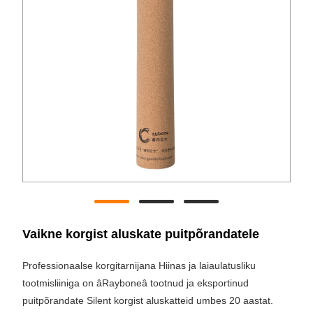
Vaikne korgist aluskate puitpõrandatele
Professionaalse korgitarnijana Hiinas ja laiaulatusliku
tootmisliiniga on âRayboneâ tootnud ja eksportinud
puitpõrandate Silent korgist aluskatteid umbes 20 aastat.