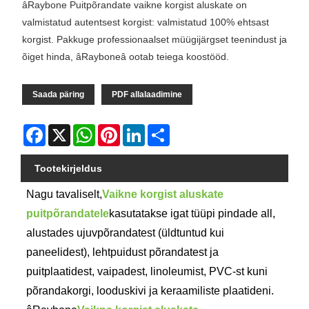
âRaybone Puitpõrandate vaikne korgist aluskate on
valmistatud autentsest korgist: valmistatud 100% ehtsast
korgist. Pakkuge professionaalset müügijärgset teenindust ja
õiget hinda, âRayboneâ ootab teiega koostööd.
Saada päring
PDF allalaadimine
Facebook
X
WhatsApp
Pinterest
LinkedIn
Share
Tootekirjeldus
Nagu tavaliselt,
Vaikne korgist aluskate
puitpõrandatele
kasutatakse igat tüüpi pindade all,
alustades ujuvpõrandatest (üldtuntud kui
paneelidest), lehtpuidust põrandatest ja
puitplaatidest, vaipadest, linoleumist, PVC-st kuni
põrandakorgi, looduskivi ja keraamiliste plaatideni.