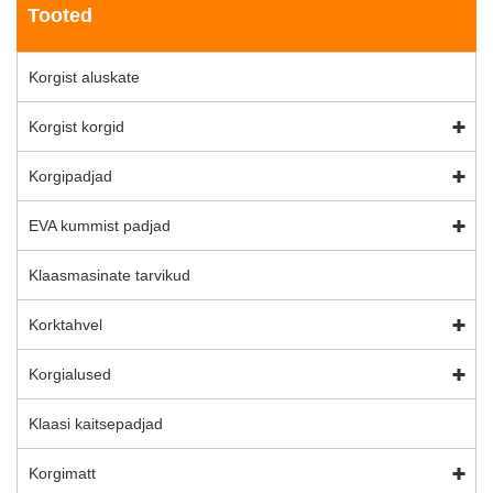
Tooted
Korgist aluskate
Korgist korgid
Korgipadjad
EVA kummist padjad
Klaasmasinate tarvikud
Korktahvel
Korgialused
Klaasi kaitsepadjad
Korgimatt