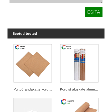
Seotud tooted
Puitpõrandakatte korgist aluskate kilega
Korgist aluskate alumiiniumfooliumiga