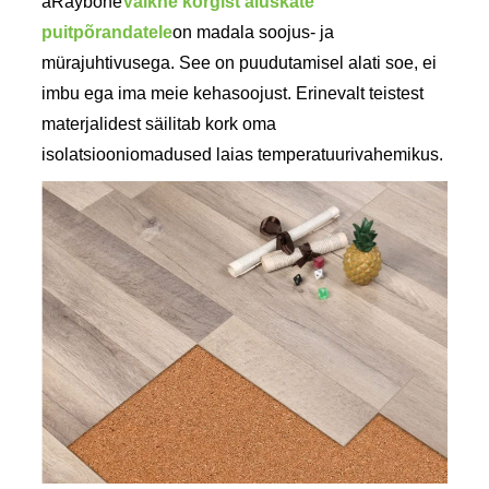
âRaybone
Vaikne korgist aluskate
puitpõrandatele
on madala soojus- ja
mürajuhtivusega. See on puudutamisel alati soe, ei
imbu ega ima meie kehasoojust. Erinevalt teistest
materjalidest säilitab kork oma
isolatsiooniomadused laias temperatuurivahemikus.