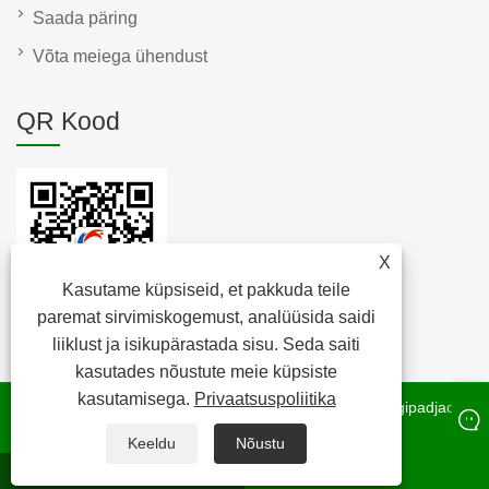
Saada päring
Võta meiega ühendust
QR Kood
X
Kasutame küpsiseid, et pakkuda teile
paremat sirvimiskogemust, analüüsida saidi
liiklust ja isikupärastada sisu. Seda saiti
kasutades nõustute meie küpsiste
kasutamisega.
Privaatsuspoliitika
Autoriõigus © 2022 Raybone Technology Co. Ltd. – korgipadjad,
korgikork, korgirull – kõik õigused kaitstud.
Keeldu
Nõustu
whatsapp
E-post