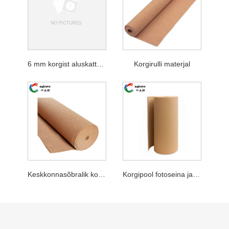
6 mm korgist aluskatte rull
Korgirulli materjal
Keskkonnasõbralik korgirull
Korgipool fotoseina jaoks