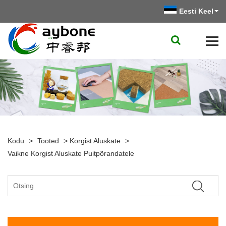
Eesti Keel
Kodu
>
Tooted
>
Korgist Aluskate
>
Vaikne Korgist Aluskate Puitpõrandatele