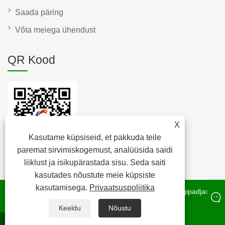
Saada päring
Võta meiega ühendust
QR Kood
X
Kasutame küpsiseid, et pakkuda teile
paremat sirvimiskogemust, analüüsida saidi
liiklust ja isikupärastada sisu. Seda saiti
kasutades nõustute meie küpsiste
kasutamisega.
Privaatsuspoliitika
Autoriõigus © 2022 Raybone Technology Co. Ltd. – korgipadjad,
korgikork, korgirull – kõik õigused kaitstud.
Keeldu
Nõustu
whatsapp
E-post