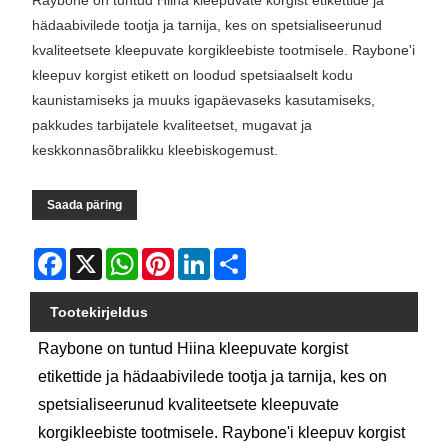
hädaabivilede tootja ja tarnija, kes on spetsialiseerunud
kvaliteetsete kleepuvate korgikleebiste tootmisele. Raybone'i
kleepuv korgist etikett on loodud spetsiaalselt kodu
kaunistamiseks ja muuks igapäevaseks kasutamiseks,
pakkudes tarbijatele kvaliteetset, mugavat ja
keskkonnasõbralikku kleebiskogemust.
Saada päring
Facebook
X
WhatsApp
Pinterest
LinkedIn
Share
Tootekirjeldus
Raybone on tuntud Hiina kleepuvate korgist
etikettide ja hädaabivilede tootja ja tarnija, kes on
spetsialiseerunud kvaliteetsete kleepuvate
korgikleebiste tootmisele. Raybone'i kleepuv korgist