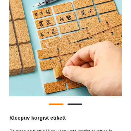
Kleepuv korgist etikett
Raybone on tuntud Hiina kleepuvate korgist etikettide ja