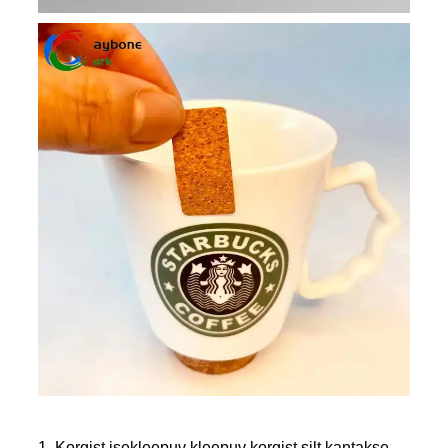
1. Korgist isekleepuv kleepuv korgist silt kantakse