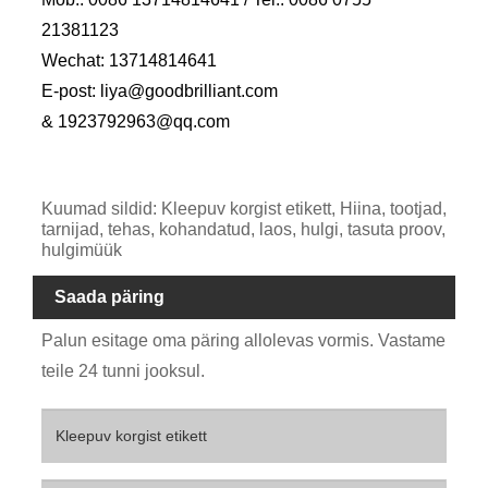
21381123
Wechat: 13714814641
E-post: liya@goodbrilliant.com
& 1923792963@qq.com
Kuumad sildid: Kleepuv korgist etikett, Hiina, tootjad,
tarnijad, tehas, kohandatud, laos, hulgi, tasuta proov,
hulgimüük
Saada päring
Palun esitage oma päring allolevas vormis. Vastame
teile 24 tunni jooksul.