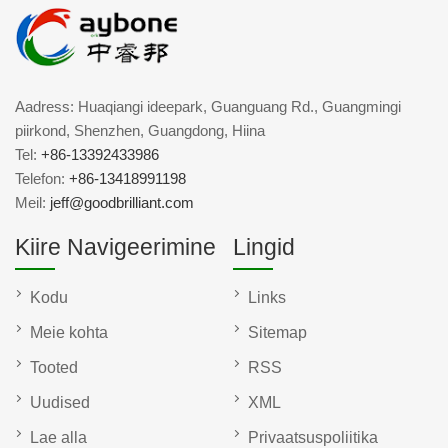
Aadress: Huaqiangi ideepark, Guanguang Rd., Guangmingi
piirkond, Shenzhen, Guangdong, Hiina
Tel:
+86-13392433986
Telefon:
+86-13418991198
Meil:
jeff@goodbrilliant.com
Kiire Navigeerimine
Lingid
Kodu
Links
Meie kohta
Sitemap
Tooted
RSS
Uudised
XML
Lae alla
Privaatsuspoliitika