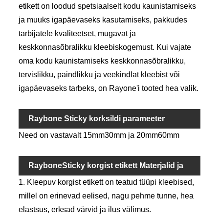
etikett on loodud spetsiaalselt kodu kaunistamiseks
ja muuks igapäevaseks kasutamiseks, pakkudes
tarbijatele kvaliteetset, mugavat ja
keskkonnasõbralikku kleebiskogemust. Kui vajate
oma kodu kaunistamiseks keskkonnasõbralikku,
tervislikku, paindlikku ja veekindlat kleebist või
igapäevaseks tarbeks, on Rayone'i tooted hea valik.
Raybone Sticky korksildi parameeter
Need on vastavalt 15mm30mm ja 20mm60mm
(spetsifikatsioon)
RayboneSticky korgist etikett Materjalid ja
1. Kleepuv korgist etikett on teatud tüüpi kleebised,
eelised
millel on erinevad eelised, nagu pehme tunne, hea
elastsus, erksad värvid ja ilus välimus.