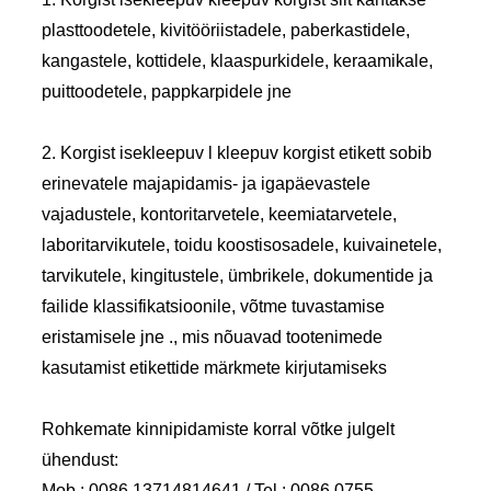
plasttoodetele, kivitööriistadele, paberkastidele,
kangastele, kottidele, klaaspurkidele, keraamikale,
puittoodetele, pappkarpidele jne
2. Korgist isekleepuv l kleepuv korgist etikett sobib
erinevatele majapidamis- ja igapäevastele
vajadustele, kontoritarvetele, keemiatarvetele,
laboritarvikutele, toidu koostisosadele, kuivainetele,
tarvikutele, kingitustele, ümbrikele, dokumentide ja
failide klassifikatsioonile, võtme tuvastamise
eristamisele jne ., mis nõuavad tootenimede
kasutamist etikettide märkmete kirjutamiseks
Rohkemate kinnipidamiste korral võtke julgelt
ühendust:
Mob.: 0086 13714814641 / Tel.: 0086 0755