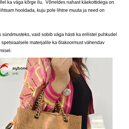
llel ka väga kõrge ilu. Võrreldes nahast käekottidega on
lihtsam hooldada, kuju pole lihtne muuta ja need on
s sündmusteks, vaid sobib väga hästi ka erilistel puhkudel
ti spetsiaalsele materjalile ka õlakoormust vähendav
misel.