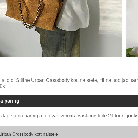
ildid: Stiilne Urban Crossbody kott naistele, Hiina, tootjad, tarn
ük
a päring
itage oma päring allolevas vormis. Vastame teile 24 tunni jooks