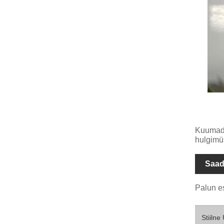
Kuumad s
hulgimü
Saad
Palun es