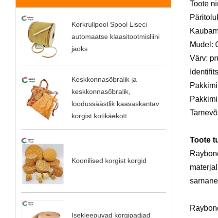
Toote ni
Päritolu
Korkrullpool Spool Liseci
Kaubam
automaatse klaasitootmisliini
Mudel:
jaoks
Värv: p
Identifi
Keskkonnasõbralik ja
Pakkimi
keskkonnasõbralik,
Pakkimin
loodussäästlik kaasaskantav
Tarnevõ
korgist kotikäekott
Toote t
Raybone
Koonilised korgist korgid
materjal
sarnanev
Raybone 
Isekleepuvad korgipadjad