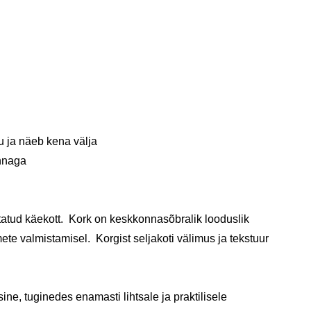
u ja näeb kena välja
innaga
tatud käekott. Kork on keskkonnasõbralik looduslik
ete valmistamisel. Korgist seljakoti välimus ja tekstuur
e, tuginedes enamasti lihtsale ja praktilisele