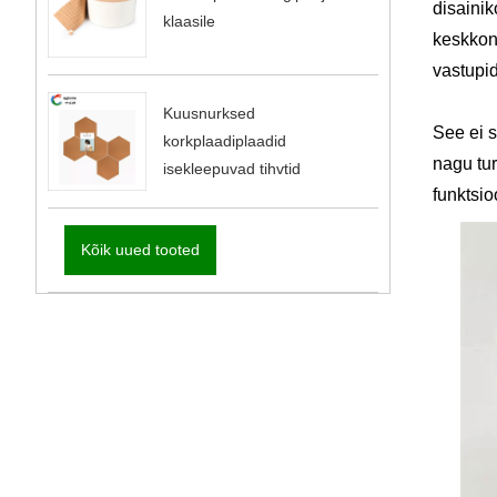
disainik
klaasile
keskkon
vastupi
Kuusnurksed
See ei s
korkplaadiplaadid
nagu tur
isekleepuvad tihvtid
funktsio
Kõik uued tooted