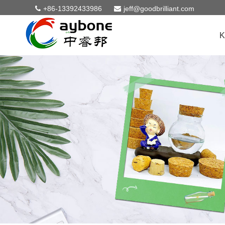
+86-13392433986
jeff@goodbrilliant.com
K