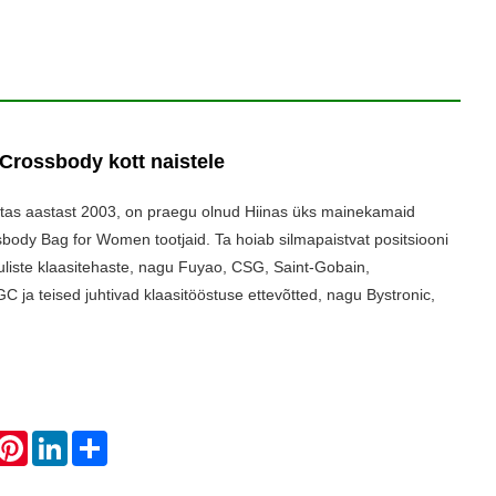
 Crossbody kott naistele
tas aastast 2003, on praegu olnud Hiinas üks mainekamaid
sbody Bag for Women tootjaid. Ta hoiab silmapaistvat positsiooni
liste klaasitehaste, nagu Fuyao, CSG, Saint-Gobain,
GC ja teised juhtivad klaasitööstuse ettevõtted, nagu Bystronic,
hatsApp
Pinterest
LinkedIn
Share