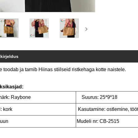
kirjeldus
toodab ja tarnib Hiinas stiilseid ristkehaga kotte naistele.
ksikasjad:
ärk: Raybone
Suurus: 25*9*18
: kork
Kasutamine: ostlemine, tö
ruun
Mudeli nr: CB-2515