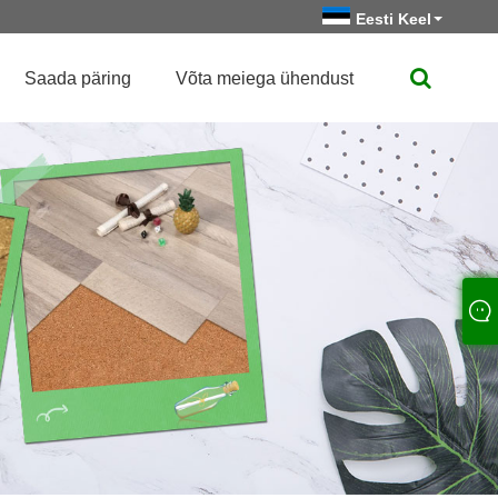
Eesti Keel
Saada päring
Võta meiega ühendust