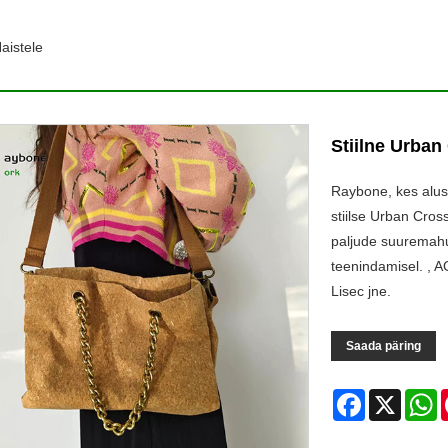
aistele
Stiilne Urban
Raybone, kes alus
stiilse Urban Cros
paljude suuremahu
teenindamisel. , A
Lisec jne.
Saada päring
Facebook
X
W