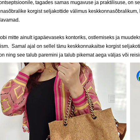
ontseptsioonile, tagades samas mugavuse ja praktilisuse, on se
nasõbralike korgist seljakottide välimus keskkonnasõbralikum, 
davamad.
obi mitte ainult igapäevaseks kontoriks, ostlemiseks ja muudek
ism. Samal ajal on sellel tänu keskkonnakaitse korgist seljako
on ning see talub paremini ja talub pikemat aega väljas või reisi