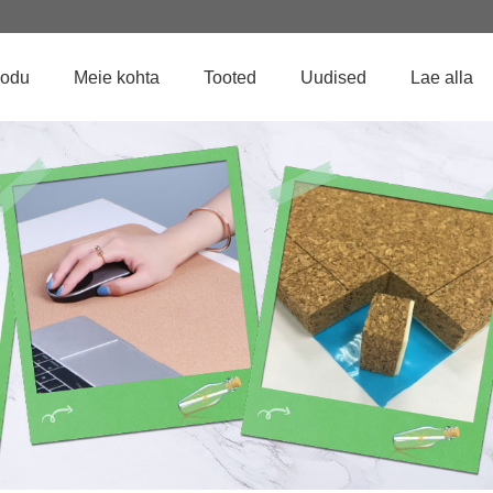
odu
Meie kohta
Tooted
Uudised
Lae alla