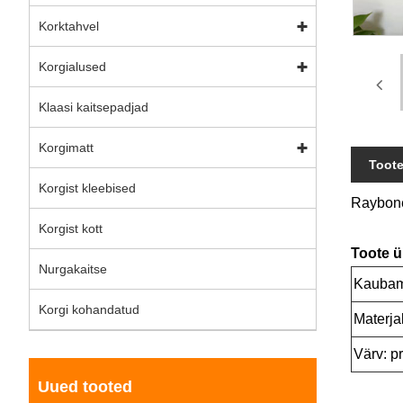
Korktahvel
Korgialused
Klaasi kaitsepadjad
Korgimatt
Toote
Korgist kleebised
Raybone 
Korgist kott
Toote ü
Nurgakaitse
Kaubam
Korgi kohandatud
Materjal
Värv: p
Uued tooted