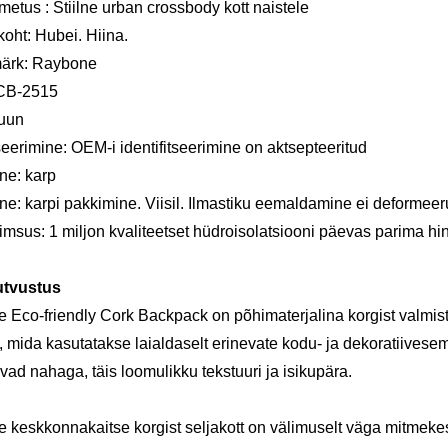
metus : Stiilne urban crossbody kott naistele
koht: Hubei. Hiina.
ärk: Raybone
 CB-2515
ruun
tseerimine: OEM-i identifitseerimine on aktsepteeritud
ne: karp
e: karpi pakkimine. Viisil. Ilmastiku eemaldamine ei deformeer
imsus: 1 miljon kvaliteetset hüdroisolatsiooni päevas parima h
utvustus
 Eco-friendly Cork Backpack on põhimaterjalina korgist valmis
, mida kasutatakse laialdaselt erinevate kodu- ja dekoratiivesem
ad nahaga, täis loomulikku tekstuuri ja isikupära.
keskkonnakaitse korgist seljakott on välimuselt väga mitmekesin